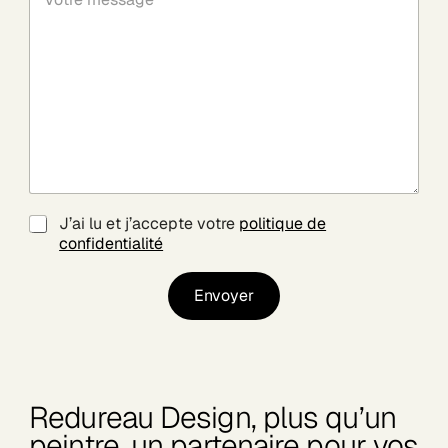
o
h
t
o
r
n
e
e
m
*
e
s
s
a
g
e
*
R
J’ai lu et j’accepte votre
politique de
G
confidentialité
P
D
Envoyer
*
Envoyer
Redureau Design, plus qu’un
peintre, un partenaire pour vos