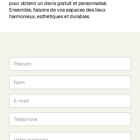
pour obtenir un devis gratuit et personnalisé.
Ensemble, faisons de vos espaces des lieux
harmonieux, esthétiques et durables.
P
r
é
n
N
o
o
m
m
*
*
E
-
m
a
T
i
é
l
l
*
é
V
p